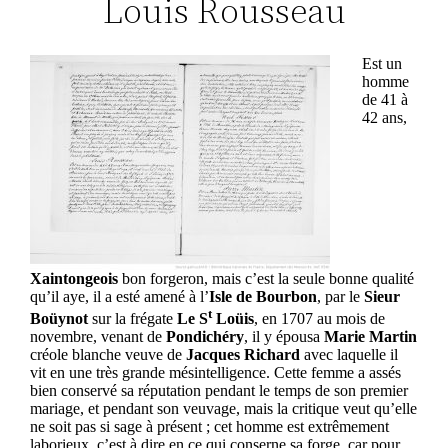
Louis Rousseau
Est un
homme
de 41 à
42 ans,
Xaintongeois
bon forgeron, mais c’est la seule bonne qualité
qu’il aye, il a esté amené à l’
Isle de Bourbon
, par le
Sieur
t
Boüynot
sur la frégate
Le S
Loüis
, en 1707 au mois de
novembre, venant de
Pondichéry
, il y épousa
Marie Martin
créole blanche veuve de
Jacques Richard
avec laquelle il
vit en une très grande mésintelligence. Cette femme a assés
bien conservé sa réputation pendant le temps de son premier
mariage, et pendant son veuvage, mais la critique veut qu’elle
ne soit pas si sage à présent ; cet homme est extrêmement
laborieux, c’est à dire en ce qui conserne sa forge, car pour