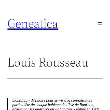
Aller
au
contenu
Geneatica
Louis Rousseau
Extrait du «
Mémoire pour servir à la connaissance
particulière de chaque habitant de l’Isle de Bourbon,
divisés par les quartiers qu’ils habitent
» rédigé en 1709